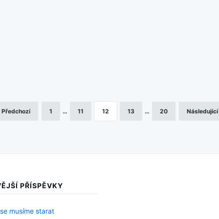
Předchozí
1
…
11
12
13
…
20
Následující
ĚJŠÍ PŘÍSPĚVKY
 se musíme starat