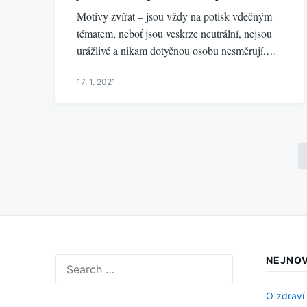
Motivy zvířat – jsou vždy na potisk vděčným
tématem, neboť jsou veskrze neutrální, nejsou
urážlivé a nikam dotyčnou osobu nesměrují,…
17. 1. 2021
Stránkování
příspěvků
NEJNOV
Search
for:
O zdraví