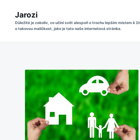
Skip
Search
to
Jarozi
for:
content
Důležité je cokoliv, co učiní svět alespoň o trochu lepším místem k ži
o takovou maličkost, jako je tato naše internetová stránka.