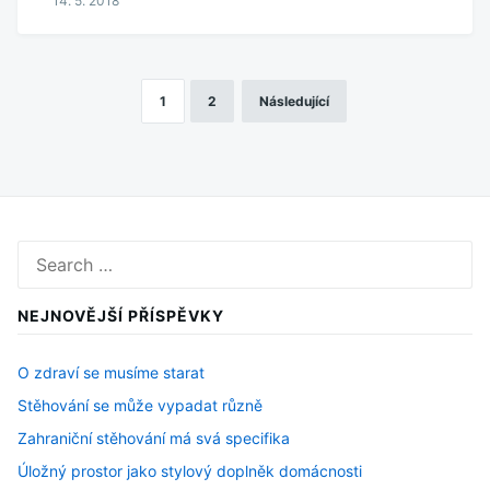
14. 5. 2018
1
2
Následující
Stránkování
příspěvků
Search
for:
NEJNOVĚJŠÍ PŘÍSPĚVKY
O zdraví se musíme starat
Stěhování se může vypadat různě
Zahraniční stěhování má svá specifika
Úložný prostor jako stylový doplněk domácnosti