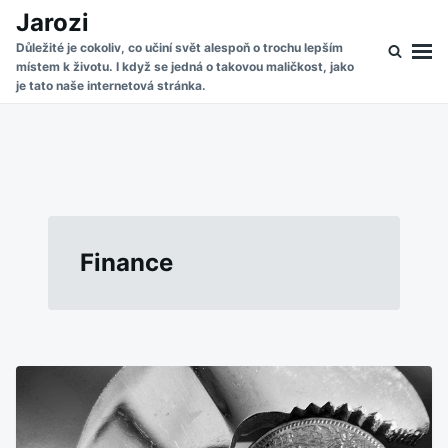
Skip
Search
Jarozi
to
for:
Důležité je cokoliv, co učiní svět alespoň o trochu lepším
místem k životu. I když se jedná o takovou maličkost, jako
content
je tato naše internetová stránka.
Finance