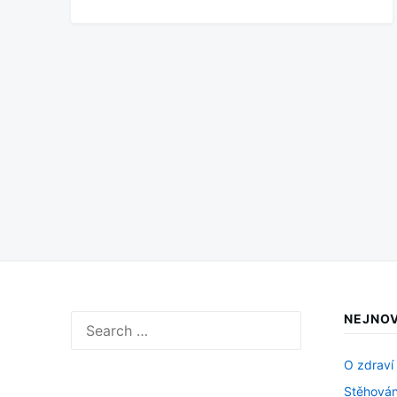
Stránkování
příspěvků
NEJNOV
Search
for:
O zdraví
Stěhován