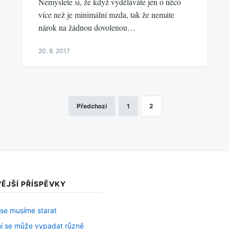
Nemyslete si, že když vyděláváte jen o něco
více než je minimální mzda, tak že nemáte
nárok na žádnou dovolenou…
20. 8. 2017
Předchozí
1
2
ĚJŠÍ PŘÍSPĚVKY
 se musíme starat
í se může vypadat různě