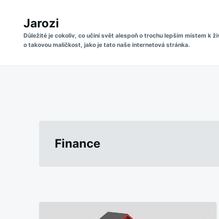
Skip
Search
to
Jarozi
for:
content
Důležité je cokoliv, co učiní svět alespoň o trochu lepším místem k ži
o takovou maličkost, jako je tato naše internetová stránka.
Finance