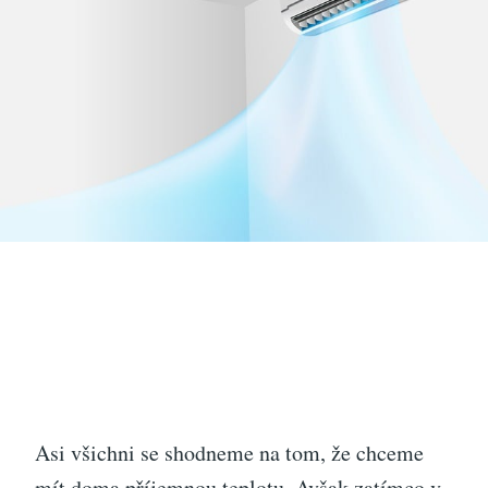
Asi všichni se shodneme na tom, že chceme
mít doma příjemnou teplotu. Avšak zatímco v