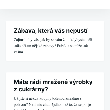
Navigace
pro
Zábava, která vás nepustí
Zajímalo by vás, jak by se vám žilo, kdybyste měli
příspěvek
stále přísun nějaké zábavy? Právě ta se mlže stát
vaším…
Máte rádi mražené výrobky
z cukrárny?
Už jste si někdy koupily točenou zmrzlinu s
polevou? Není nic chutnějšího, než to, že se polije