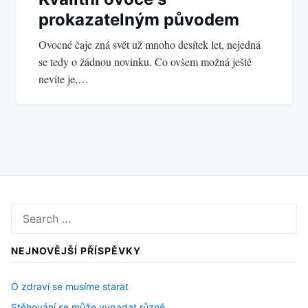
prokazatelným původem
Ovocné čaje zná svět už mnoho desítek let, nejedná
se tedy o žádnou novinku. Co ovšem možná ještě
nevíte je,…
Search
for:
NEJNOVĚJŠÍ PŘÍSPĚVKY
O zdraví se musíme starat
Stěhování se může vypadat různě