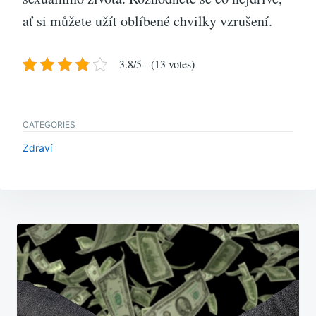
ať si můžete užít oblíbené chvilky vzrušení.
3.8/5 - (13 votes)
CATEGORIES
Zdraví
Navigace
pro
příspěvek