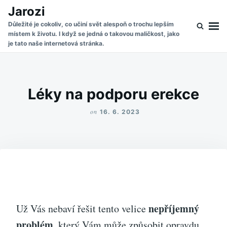
Skip
Search
Jarozi
to
for:
Důležité je cokoliv, co učiní svět alespoň o trochu lepším
místem k životu. I když se jedná o takovou maličkost, jako
content
je tato naše internetová stránka.
Léky na podporu erekce
on
16. 6. 2023
nepříjemný
Už Vás nebaví řešit tento velice
problém
, který Vám může způsobit opravdu