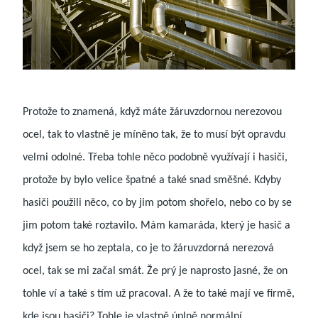
Protože to znamená, když máte žáruvzdornou nerezovou
ocel, tak to vlastně je míněno tak, že to musí být opravdu
velmi odolné. Třeba tohle něco podobně využívají i hasiči,
protože by bylo velice špatné a také snad směšné. Kdyby
hasiči použili něco, co by jim potom shořelo, nebo co by se
jim potom také roztavilo. Mám kamaráda, který je hasič a
když jsem se ho zeptala, co je to žáruvzdorná nerezová
ocel, tak se mi začal smát. Že prý je naprosto jasné, že on
tohle ví a také s tím už pracoval. A že to také mají ve firmě,
kde jsou hasiči? Tohle je vlastně úplně normální.