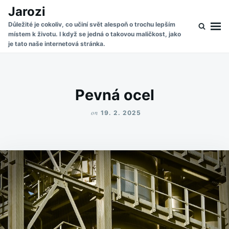
Skip
Search
Jarozi
to
for:
Důležité je cokoliv, co učiní svět alespoň o trochu lepším
místem k životu. I když se jedná o takovou maličkost, jako
content
je tato naše internetová stránka.
Pevná ocel
on
19. 2. 2025