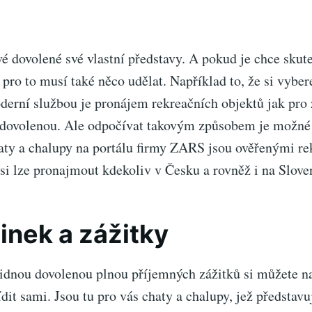
é dovolené své vlastní představy. A pokud je chce skut
k pro to musí také něco udělat. Například to, že si vyber
derní službou je pronájem rekreačních objektů jak pro
ní dovolenou. Ale odpočívat takovým způsobem je možné
aty a chalupy na portálu firmy ZARS jsou ověřenými r
 si lze pronajmout kdekoliv v Česku a rovněž i na Slove
nek a zážitky
idnou dovolenou plnou příjemných zážitků si můžete n
dit sami. Jsou tu pro vás
chaty a chalupy
, jež představ