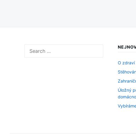
NEJNOV
Search
for:
O zdraví
Stěhován
Zahranič
Úložný p
domácno
Vybíráme