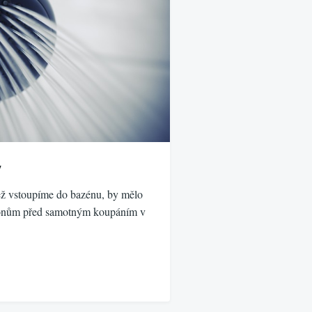
y
ež vstoupíme do bazénu, by mělo
konům před samotným koupáním v