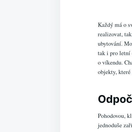
Každý má o sv
realizovat, ta
ubytování. Mo
tak i pro let
o víkendu. Ch
objekty, které
Odpoči
Pohodovou, kl
jednoduše zaří