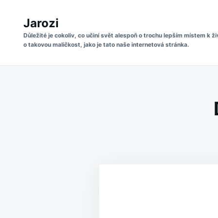
Skip
Search
to
Jarozi
for:
content
Důležité je cokoliv, co učiní svět alespoň o trochu lepším místem k ži
o takovou maličkost, jako je tato naše internetová stránka.