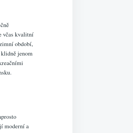
ečně
e včas kvalitní
 zimní období,
 klidně jenom
ekreačními
nsku.
aprosto
ují moderní a