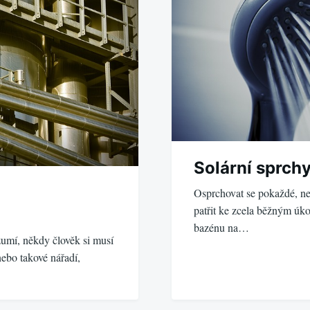
Solární sprch
Osprchovat se pokaždé, n
patřit ke zcela běžným ú
bazénu na…
umí, někdy člověk si musí
nebo takové nářadí,