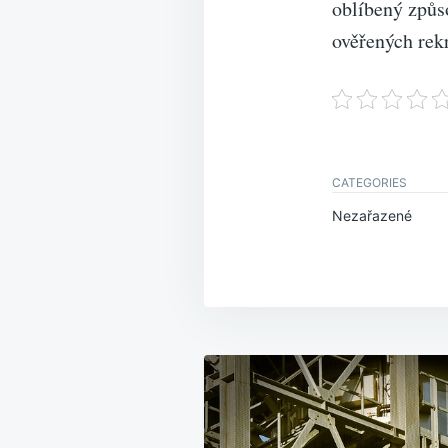
oblíbený způs
ověřených rek
CATEGORIES
Nezařazené
Navigace
pro
příspěvek