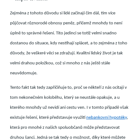
Zejména z tohoto důvodu si lidé začínají čím dál, tím více
půjčovat různorodé obnosy peněz, přičemž mnohdy to není
úplně to správné řešení. Tito jedinci se totiž velmi snadno
dostanou do situace, kdy nestíhají splácet, a to zejména z toho
důvody, že veškeré věci se zdražují. Kvalitní lidský život je tak
velmi drahou položkou, což si mnoho z nás ještě stále
neuvědomuje.
Tento fakt tak tedy zapříčiňuje to, proč se někteří z nás ocitají v
tom nekonečném koloběhu, který se neustále opakuje, a u
kterého mnohdy už nevidí ani cestu ven. I v tomto případě však
existuje řešení, které představuje využití
nebankovní hypotéky
,
která pro mnohé z našich spoluobčanů může představovat
druhou šanci. Jedná se tak tedy o možnost, díky které můžete