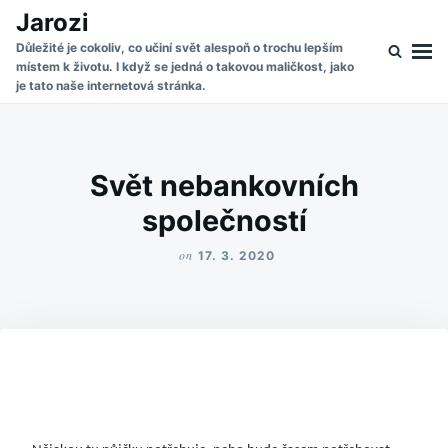
Skip
Search
Jarozi
to
for:
Důležité je cokoliv, co učiní svět alespoň o trochu lepším
místem k životu. I když se jedná o takovou maličkost, jako
content
je tato naše internetová stránka.
Svět nebankovních
společností
on
17. 3. 2020