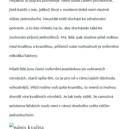
Nějakou tu půjčku potřebuje, nebo bude časem potřebovat,
jistě každý z nás, jelikož život v moderní době není vlastně
vůbec jednoduchý. Neustále totiž dochází ke zdražování
potravin, a to bez ohledu na to, aby docházelo také ke
zvyšování příjmů jednotlivců. My, lidé, pak stojíme před volbou
mezi kvalitou a kvantitou, přičemž naše rozhodnutí je ovlivněno
několika faktory.
Mladí lidé jsou často ovlivněni poptávkou po vybraných
výrobcích, starší spíše tím, co je pro ně v rámci jejich důchodu
výhodnější. Větší rodiny volí spíše kvantitu, ty menší si mohou
dovolit více kvalitních výrobků. Je tak tedy vidět, že samotná
existence lidských osob není v rámci dnešního světa něčím
jednoduchým.