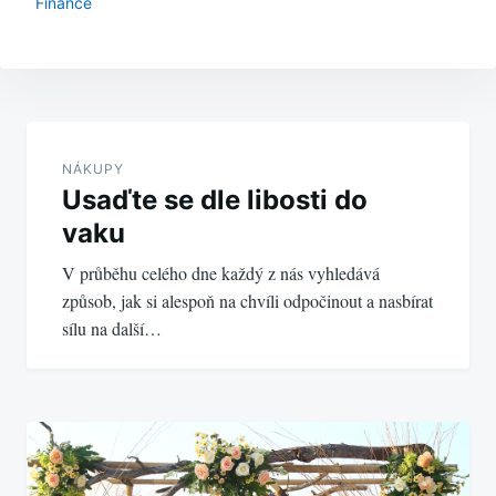
Finance
Navigace
pro
NÁKUPY
Usaďte se dle libosti do
příspěvek
vaku
V průběhu celého dne každý z nás vyhledává
způsob, jak si alespoň na chvíli odpočinout a nasbírat
sílu na další…