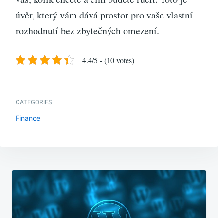
úvěr, který vám dává prostor pro vaše vlastní
rozhodnutí bez zbytečných omezení.
4.4/5 - (10 votes)
CATEGORIES
Finance
Navigace
pro
příspěvek