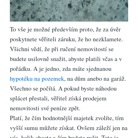
To vše je možné především proto, že za úvěr
poskytnete věřiteli záruku, že ho nezklamete.
Všichni vědí, že při ručení nemovitostí se
budete usilovně snažit, abyste platili včas a v
pořádku. A je jedno, zda máte sjednanou
hypotéku na pozemek
, na dům anebo na garáž.
Všechno se počítá. A pokud byste náhodou
splácet přestali, věřitel získá prodejem
nemovitosti své peníze zpět.
Platí, že čím hodnotnější majetek zvolíte, tím
vyšší sumu můžete získat. Ovšem záleží jen na
vás, kolik chcete a čím budete ručit. Toto je