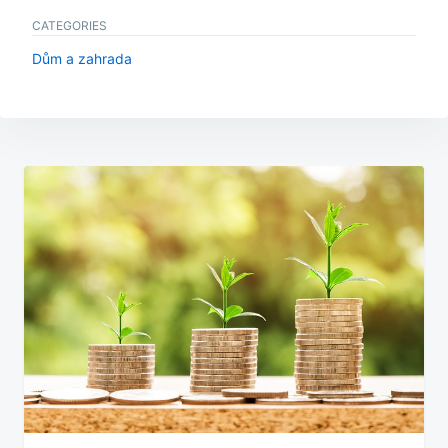
CATEGORIES
Dům a zahrada
Navigace
pro
příspěvek