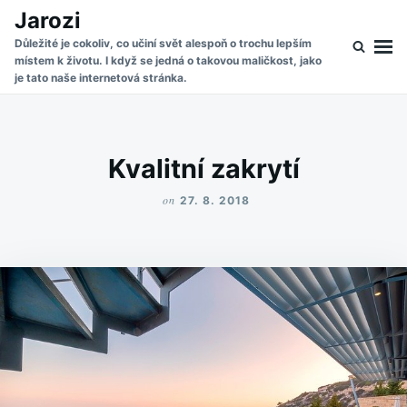
Skip
Search
Jarozi
to
for:
Důležité je cokoliv, co učiní svět alespoň o trochu lepším
místem k životu. I když se jedná o takovou maličkost, jako
content
je tato naše internetová stránka.
Kvalitní zakrytí
on
27. 8. 2018