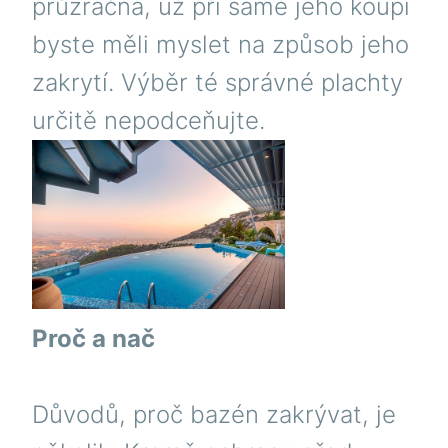
průzračná, už při samé jeho koupi
byste měli myslet na způsob jeho
zakrytí. Výběr té správné
plachty
určitě nepodceňujte.
Proč a nač
Důvodů, proč bazén zakrývat, je