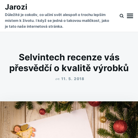
Skip
Search
Jarozi
to
for:
Důležité je cokoliv, co učiní svět alespoň o trochu lepším
místem k životu. I když se jedná o takovou maličkost, jako
content
je tato naše internetová stránka.
Selvintech recenze vás
přesvědčí o kvalitě výrobků
on
11. 5. 2018