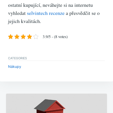
ostatní kupující, neváhejte si na internetu
vyhledat
selvintech recenze
a přesvědčit se o
jejich kvalitách.
3.9/5 - (8 votes)
CATEGORIES
Nákupy
Navigace
pro