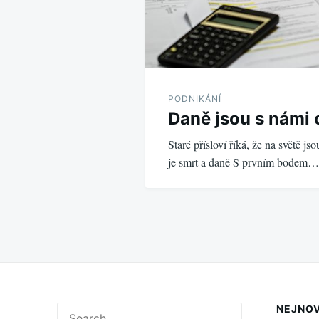
PODNIKÁNÍ
Daně jsou s námi 
Staré přísloví říká, že na světě js
je smrt a daně S prvním bodem…
NEJNOV
Search