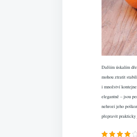
Dalším úskalím dřev
mohou ztratit stabi
i množství kontejne
elegantně – jsou pe
nehrozí jeho poškoz
přepravit prakticky