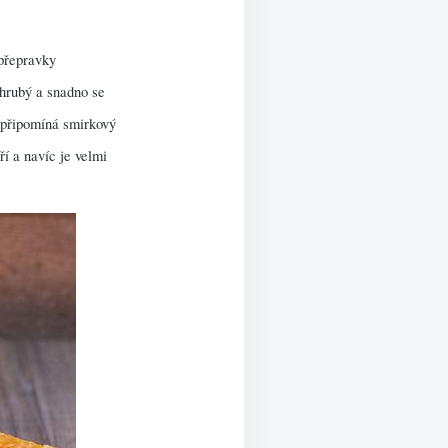
 přepravky
 hrubý a snadno se
u připomíná smirkový
ří a navíc je velmi