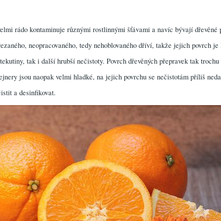
velmi rádo kontaminuje různými rostlinnými šťávami a navíc bývají dřevěné
ezaného, neopracovaného, tedy nehoblovaného dříví, takže jejich povrch je
tekutiny, tak i další hrubší nečistoty. Povrch dřevěných přepravek tak troch
tejnery jsou naopak velmi hladké, na jejich povrchu se nečistotám příliš neda
stit a desinfikovat.