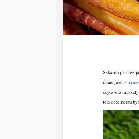
Skládací plastové p
mimo jiné i v
zeměd
dopravovat mnohdy n
této době nesmí být