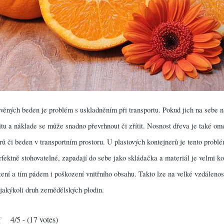
ěných beden je problém s uskladněním při transportu. Pokud jich na sebe n
litu a náklade se může snadno převrhnout či zřítit. Nosnost dřeva je také 
rů či beden v transportním prostoru. U plastových kontejnerů je tento probl
rfektně stohovatelné, zapadají do sebe jako skládačka a materiál je velmi k
ení a tím pádem i poškození vnitřního obsahu. Takto lze na velké vzdáleno
 jakýkoli druh zemědělských plodin.
4/5 - (17 votes)