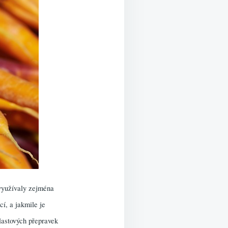
n využívaly zejména
í, a jakmile je
lastových přepravek