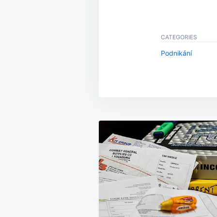
CATEGORIES
Podnikání
Navigace
pro
příspěvek