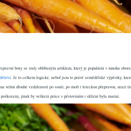
řepravní boxy se staly oblíbeným artiklem, který je populární v mnoha obore
ělství
. Je to celkem logické, neboť jsou to právě zemědělské výpěstky, kte
a velmi dlouhé vzdálenosti po souši, po moři i leteckou přepravou, urazí ti
 poškozeny, jinak by veškerá práce s pěstováním i sklizní byla marná.