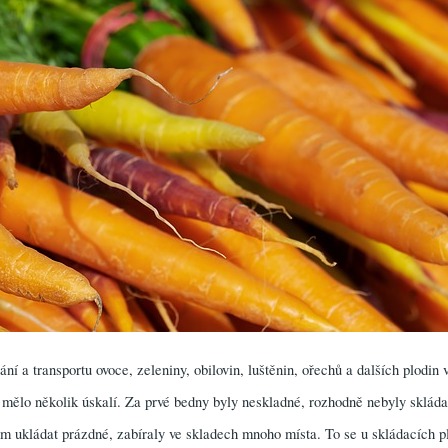
ání a transportu ovoce, zeleniny, obilovin, luštěnin, ořechů a dalších plodi
 mělo několik úskalí. Za prvé bedny byly neskladné, rozhodně nebyly skládac
am ukládat prázdné, zabíraly ve skladech mnoho místa. To se u skládacích p