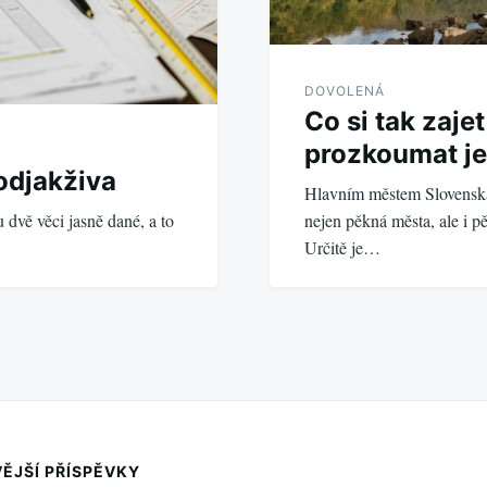
DOVOLENÁ
Co si tak zaje
prozkoumat je
odjakživa
Hlavním městem Slovenska 
nejen pěkná města, ale i p
ou dvě věci jasně dané, a to
Určitě je…
ĚJŠÍ PŘÍSPĚVKY