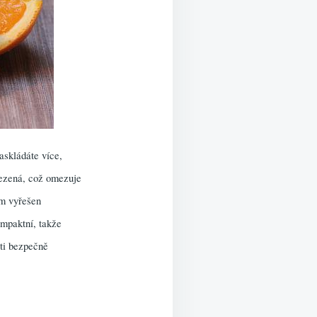
askládáte více,
omezená, což omezuje
ém vyřešen
ompaktní, takže
sti bezpečně