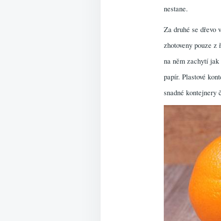
nestane.
Za druhé se dřevo 
zhotoveny pouze z ř
na něm zachytí jak 
papír. Plastové kon
snadné kontejnery či