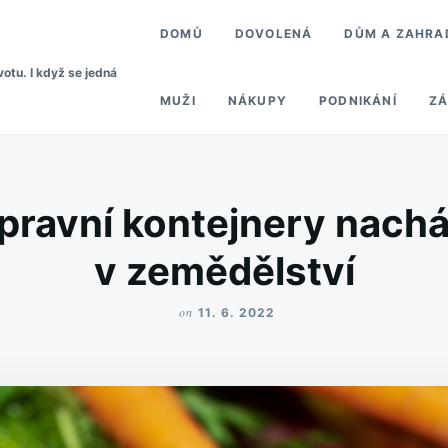
DOMŮ
DOVOLENÁ
DŮM A ZAHRA
votu. I když se jedná
MUŽI
NÁKUPY
PODNIKÁNÍ
ZÁ
pravní kontejnery nacház
v zemědělství
on
11. 6. 2022