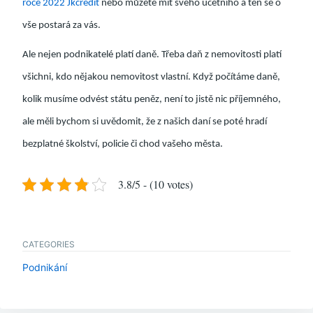
roce 2022 Jkcredit
nebo můžete mít svého účetního a ten se o
vše postará za vás.
Ale nejen podnikatelé platí daně. Třeba daň z nemovitosti platí
všichni, kdo nějakou nemovitost vlastní.
Když počítáme daně,
kolik musíme odvést státu peněz, není to jistě nic příjemného,
ale měli bychom si uvědomit, že z našich daní se poté hradí
bezplatné školství, policie či chod vašeho města.
3.8/5 - (10 votes)
CATEGORIES
Podnikání