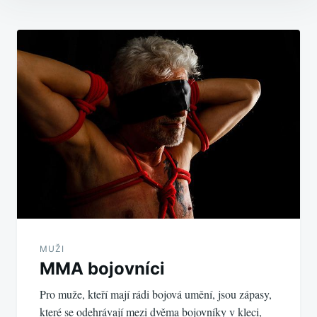
Navigace
pro
příspěvek
MUŽI
MMA bojovníci
Pro muže, kteří mají rádi bojová umění, jsou zápasy,
které se odehrávají mezi dvěma bojovníky v kleci,