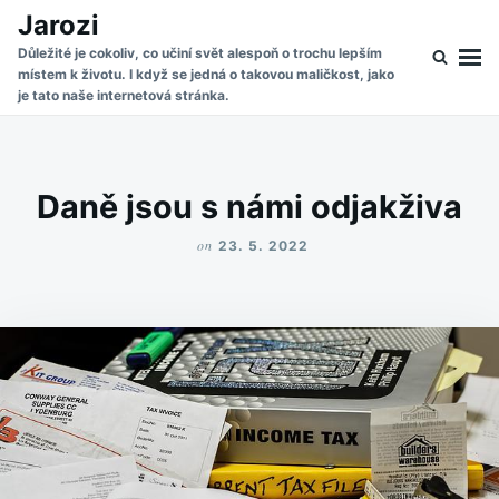
Skip
Search
Jarozi
to
for:
Důležité je cokoliv, co učiní svět alespoň o trochu lepším
místem k životu. I když se jedná o takovou maličkost, jako
content
je tato naše internetová stránka.
Daně jsou s námi odjakživa
on
23. 5. 2022