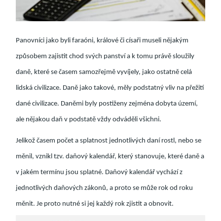
Panovníci jako byli faraóni, králové či císaři museli nějakým
způsobem zajistit chod svých panství a k tomu právě sloužily
daně, které se časem samozřejmě vyvíjely, jako ostatně celá
lidská civilizace. Daně jako takové, měly podstatný vliv na přežití
dané civilizace. Daněmi byly postiženy zejména dobyta území,
ale nějakou daň v podstatě vždy odváděli všichni.
Jelikož časem počet a splatnost jednotlivých daní rostl, nebo se
měnil, vznikl tzv. daňový kalendář, který stanovuje, které daně a
v jakém termínu jsou splatné. Daňový kalendář vychází z
jednotlivých daňových zákonů, a proto se může rok od roku
měnit. Je proto nutné si jej každý rok zjistit a obnovit.