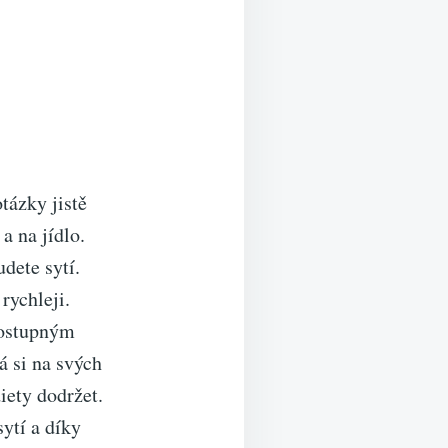
tázky jistě
a na jídlo.
dete sytí.
rychleji.
postupným
á si na svých
ety dodržet.
sytí a díky