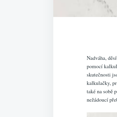
Nadváha, děsít
pomocí kalkul
skutečnosti js
kalkulačky, p
také na sobě p
nežádoucí přeb