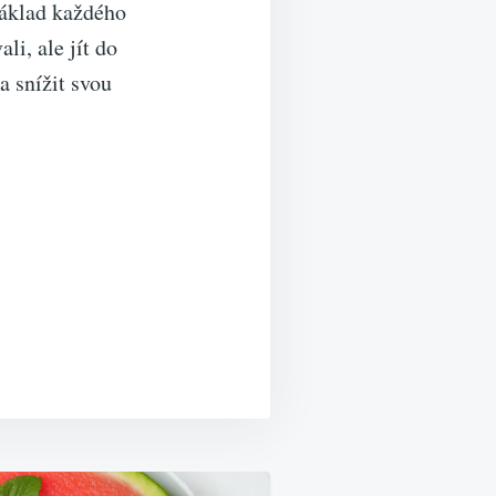
základ každého
li, ale jít do
a snížit svou