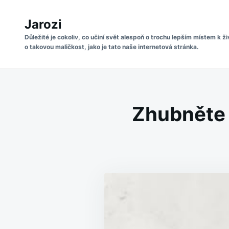
Skip
Search
to
Jarozi
for:
content
Důležité je cokoliv, co učiní svět alespoň o trochu lepším místem k ži
o takovou maličkost, jako je tato naše internetová stránka.
Zhubněte 