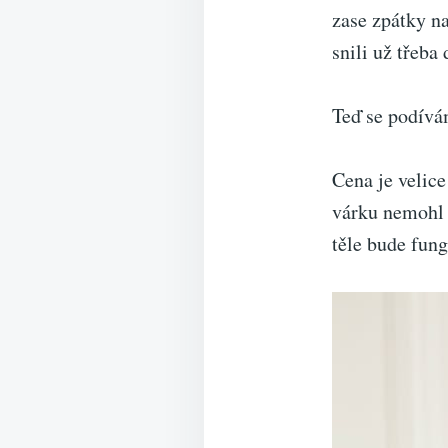
zase zpátky na
snili už třeba 
Teď se podívá
Cena je velice
várku nemohl p
těle bude fung