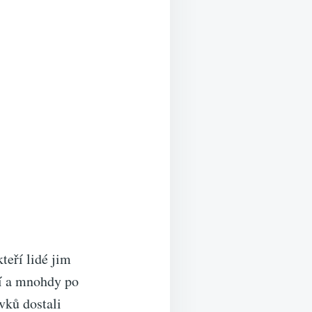
eří lidé jim
jí a mnohdy po
avků dostali