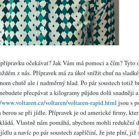
přípravku očekávat? Jak Vám má pomoci a čím? Tyto o
ždém z nás. Přípravek má za úkol snížit chuť na sladké 
nom chutě ale i nadměrný hlad. Po pár soustech totiž bu
nebudete přecpávat a kilogramy půjdou dolů snadněji a 
//www.voltaren.cz/voltaren/voltaren-rapid.html
jsou s 
berou se při jídle. Přípravek je od americké firmy, kter
kládá. Vlastně nám pomáhá, abychom mohli redukční di
jídlu a navíc po pár soustech zapříčiní, že jste plní, již 