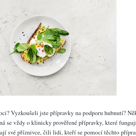
i? Vyzkoušeli jste přípravky na podporu hubnutí? Někt
dná se vždy o klinicky prověřené přípravky, které fungu
jí své příznivce, čili lidi, kteří se pomocí těchto přípr