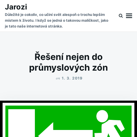
Skip
Search
Jarozi
to
for:
Důležité je cokoliv, co učiní svět alespoň o trochu lepším
místem k životu. I když se jedná o takovou maličkost, jako
content
je tato naše internetová stránka.
Řešení nejen do
průmyslových zón
on
1. 3. 2019