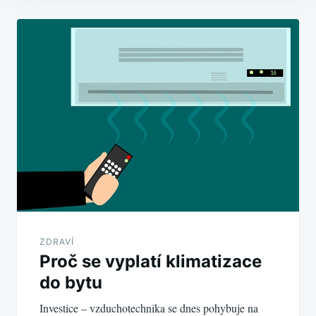
Navigace
pro
příspěvek
ZDRAVÍ
Proč se vyplatí klimatizace
do bytu
Investice – vzduchotechnika se dnes pohybuje na