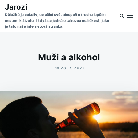
Skip
Search
Jarozi
to
for:
Důležité je cokoliv, co učiní svět alespoň o trochu lepším
místem k životu. I když se jedná o takovou maličkost, jako
content
je tato naše internetová stránka.
Muži a alkohol
on
23. 7. 2022