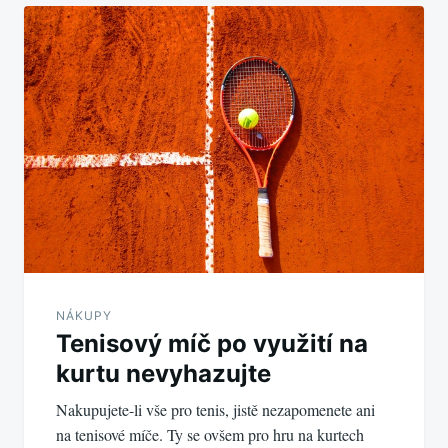
Navigace
pro
příspěvek
NÁKUPY
Tenisový míč po využití na
kurtu nevyhazujte
Nakupujete-li vše pro tenis, jistě nezapomenete ani
na tenisové míče. Ty se ovšem pro hru na kurtech