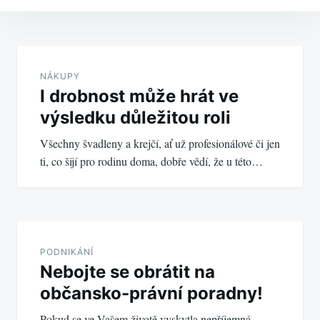
Navigace
pro
NÁKUPY
I drobnost může hrát ve
příspěvek
výsledku důležitou roli
Všechny švadleny a krejčí, ať už profesionálové či jen
ti, co šijí pro rodinu doma, dobře vědí, že u této…
PODNIKÁNÍ
Nebojte se obrátit na
občansko-právní poradny!
Pokud se ve Vašem životě vyskytla nepříjemná