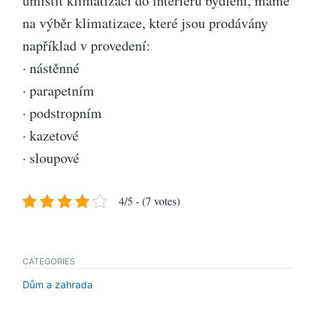
umístit klimatizaci do interiéru bydlení, máme
na výběr klimatizace, které jsou prodávány
například v provedení:
· nástěnné
· parapetním
· podstropním
· kazetové
· sloupové
4/5 - (7 votes)
CATEGORIES
Dům a zahrada