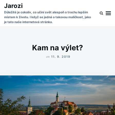
Skip
Search
Jarozi
to
for:
Důležité je cokoliv, co učiní svět alespoň o trochu lepším
místem k životu. I když se jedná o takovou maličkost, jako
content
je tato naše internetová stránka.
Kam na výlet?
on
11. 9. 2019