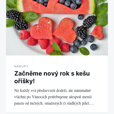
příspěvek
NÁKUPY
Začněme nový rok s kešu
oříšky!
Ne každý svá předsevzetí dodrží, ale minimálně
všichni po Vánocích potřebujeme alespoň menší
pauzu od tučných, smažených či sladkých jídel.…