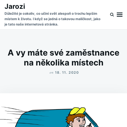
Skip
Search
Jarozi
to
for:
Důležité je cokoliv, co učiní svět alespoň o trochu lepším
místem k životu. I když se jedná o takovou maličkost, jako
content
je tato naše internetová stránka.
A vy máte své zaměstnance
na několika místech
on
18. 11. 2020