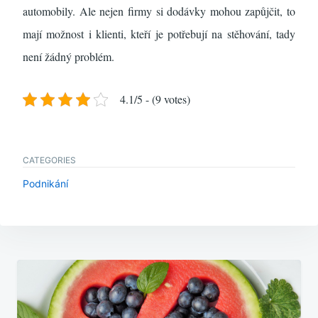
automobily. Ale nejen firmy si dodávky mohou zapůjčit, to
mají možnost i klienti, kteří je potřebují na stěhování, tady
není žádný problém.
4.1/5 - (9 votes)
CATEGORIES
Podnikání
Navigace
pro