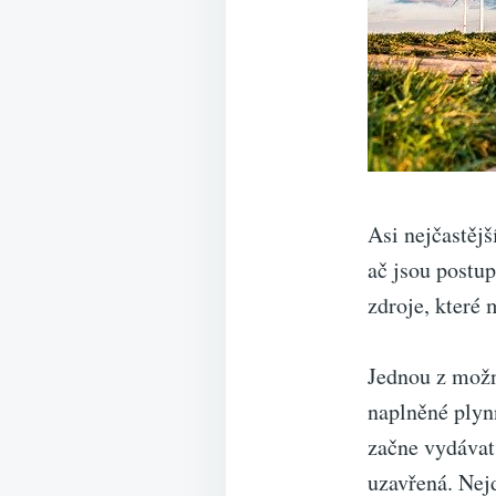
Asi nejčastěj
ač jsou postu
zdroje, které 
Jednou z možn
naplněné plyn
začne vydávat
uzavřená. Nejd