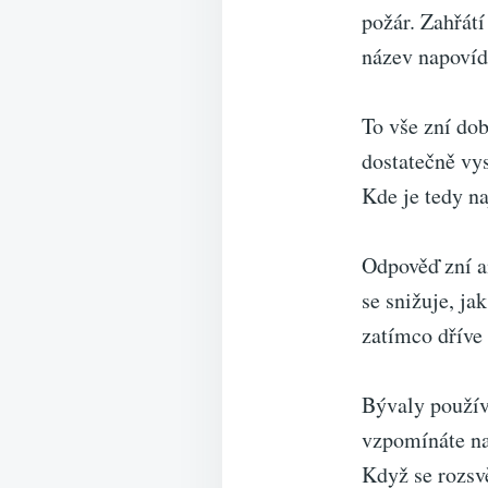
požár. Zahřátí
název napovíd
To vše zní dob
dostatečně vy
Kde je tedy n
Odpověď zní an
se snižuje, j
zatímco dříve 
Bývaly použív
vzpomínáte na 
Když se rozsvě