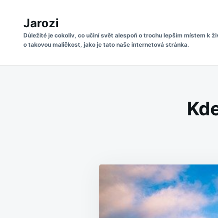
Skip
Search
to
Jarozi
for:
content
Důležité je cokoliv, co učiní svět alespoň o trochu lepším místem k ži
o takovou maličkost, jako je tato naše internetová stránka.
Kde