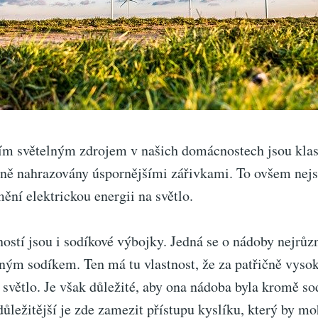
ším světelným zdrojem v našich domácnostech jsou klas
pně nahrazovány úspornějšími zářivkami. To ovšem nejs
mění elektrickou energii na světlo.
ostí jsou i
sodíkové výbojky
. Jedná se o nádoby nejrůz
ným sodíkem. Ten má tu vlastnost, že za patřičně vysok
 světlo. Je však důležité, aby ona nádoba byla kromě s
ůležitější je zde zamezit přístupu kyslíku, který by mo