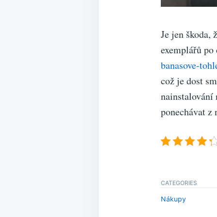
Je jen škoda, 
exemplářů po
banasove-tohl
což je dost sm
nainstalování 
ponechávat z n
CATEGORIES
Nákupy