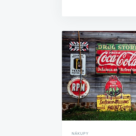
Navigace
pro
příspěvek
NÁKUPY