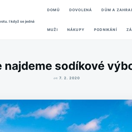
DOMŮ
DOVOLENÁ
DŮM A ZAHRA
votu. I když se jedná
MUŽI
NÁKUPY
PODNIKÁNÍ
ZÁ
 najdeme sodíkové výb
on
7. 2. 2020