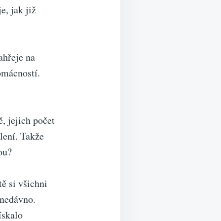
e, jak již
ahřeje na
omácností.
, jejich počet
lení. Takže
ou?
ě si všichni
 nedávno.
ískalo