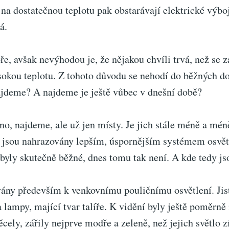
 na dostatečnou teplotu pak obstarávají elektrické výboj
á.
ře, avšak nevýhodou je, že nějakou chvíli trvá, než se z
sokou teplotu. Z tohoto důvodu se nehodí do běžných d
ajdeme? A najdeme je ještě vůbec v dnešní době?
o, najdeme, ale už jen místy. Je jich stále méně a méně
ak jsou nahrazovány lepším, úspornějším systémem osvět
byly skutečně běžné, dnes tomu tak není. A kde tedy js
ány především k venkovnímu pouličnímu osvětlení. Jist
lampy, mající tvar talíře. K vidění byly ještě poměrně
cely, zářily nejprve modře a zeleně, než jejich světlo z