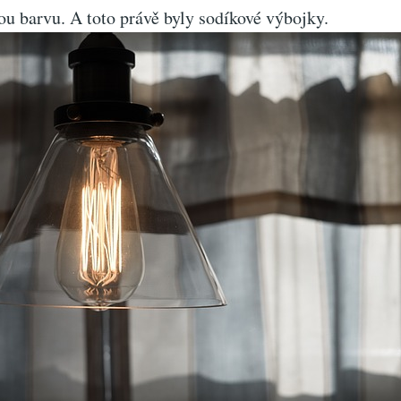
ou barvu. A toto právě byly sodíkové výbojky.