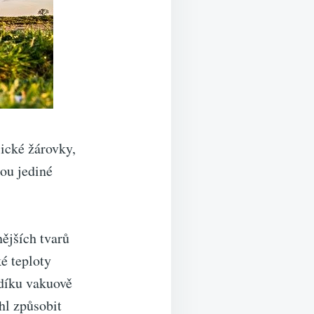
ické žárovky,
ou jediné
nějších tvarů
é teploty
odíku vakuově
hl způsobit