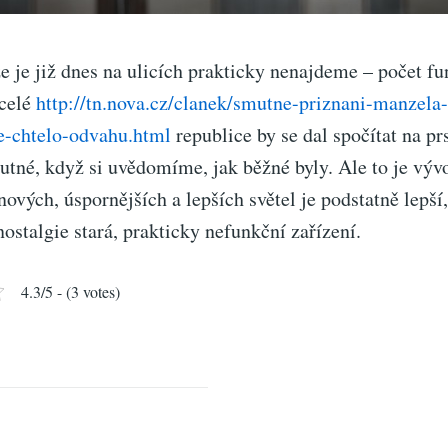
že je již dnes na ulicích prakticky nenajdeme – počet f
 celé
http://tn.nova.cz/clanek/smutne-priznani-manzela
e-chtelo-odvahu.html
republice by se dal spočítat na pr
utné, když si uvědomíme, jak běžné byly. Ale to je vývo
nových, úspornějších a lepších světel je podstatně lepší
ostalgie stará, prakticky nefunkční zařízení.
4.3/5 - (3 votes)