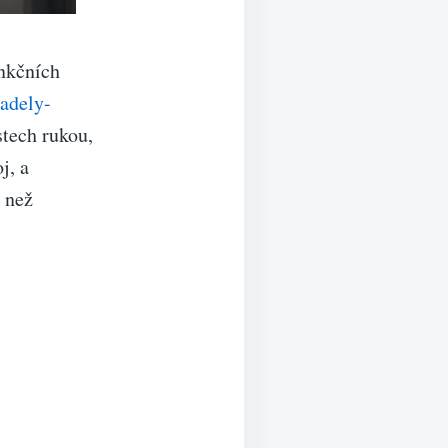
unkčních
-adely-
stech rukou,
j, a
, než