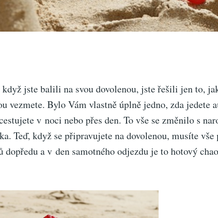
 když jste balili na svou dovolenou, jste řešili jen to, ja
ou vezmete. Bylo Vám vlastně úplně jedno, zda jedete au
cestujete v noci nebo přes den. To vše se změnilo s na
a. Teď, když se připravujete na dovolenou, musíte vše 
ů dopředu a v den samotného odjezdu je to hotový chao