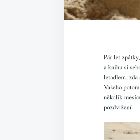
Pár let zpátky,
a knihu si seb
letadlem, zda 
Vašeho potomk
několik měsíc
pozdvižení.