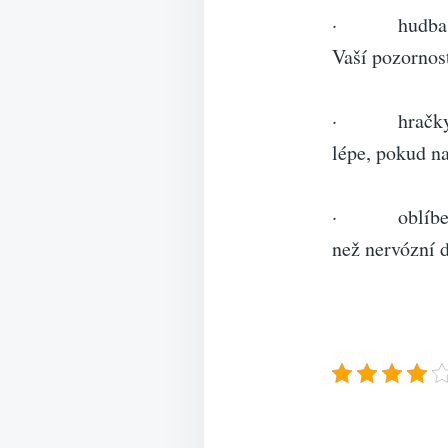
· hudba, knih
Vaší pozornost
· hračky, hl
lépe, pokud n
· oblíbená po
než nervózní d