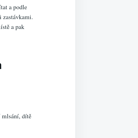
tat a podle
mi zastávkami.
ístě a pak
a
 mlsání, dítě