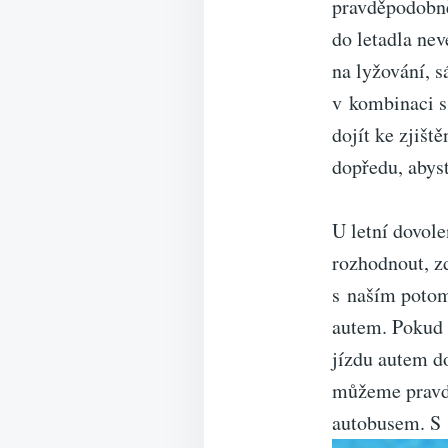
pravděpodobně
do letadla nev
na lyžování, 
v kombinaci s
dojít ke zjišt
dopředu, abyst
U letní dovol
rozhodnout, z
s naším potom
autem. Pokud 
jízdu autem do
můžeme pravdě
autobusem. S 