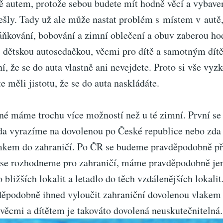
 autem, protože sebou budete mít hodně věcí a vybavení
ešly. Tady už ale může nastat problém s místem v autě,
sáňkování, bobování a zimní oblečení a obuv zaberou ho
 dětskou autosedačkou, věcmi pro dítě a samotným dí
ění, že se do auta vlastně ani nevejdete. Proto si vše vyz
e měli jistotu, že se do auta naskládáte.
ené máme trochu více možností než u té zimní. První s
da vyrazíme na dovolenou po České republice nebo zd
kem do zahraničí. Po ČR se budeme pravděpodobně př
se rozhodneme pro zahraničí, máme pravděpodobně jen
 bližších lokalit a letadlo do těch vzdálenějších lokalit
podobně ihned vyloučit zahraniční dovolenou vlakem
věcmi a dítětem je takováto dovolená neuskutečnitelná.