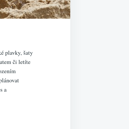
ké plavky, šaty
tem či letíte
rozením
plánovat
s a