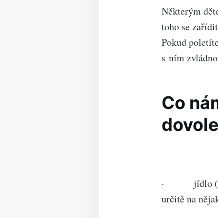
Některým děte
toho se zařídi
Pokud poletít
s ním zvládnou
Co ná
dovole
· jídlo (asi 
určitě na něja