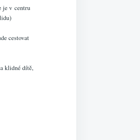
 je v centru
lidu)
de cestovat
 klidné dítě,