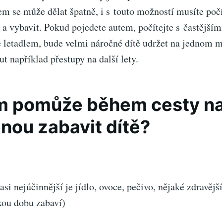
m se může dělat špatně, i s touto možností musíte počí
t a vybavit. Pokud pojedete autem, počítejte s častější
e letadlem, bude velmi náročné dítě udržet na jednom m
t například přestupy na další lety.
m pomůže během cesty n
nou zabavit dítě?
nejúčinnější je jídlo, ovoce, pečivo, nějaké zdravější
kou dobu zabaví)