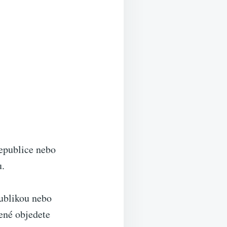
republice nebo
u.
ublikou nebo
ené objedete