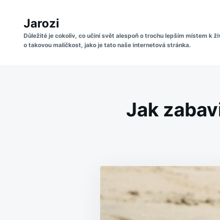
Skip
Search
to
Jarozi
for:
content
Důležité je cokoliv, co učiní svět alespoň o trochu lepším místem k ži
o takovou maličkost, jako je tato naše internetová stránka.
Jak zabav