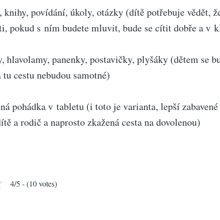
y, povídání, úkoly, otázky (dítě potřebuje vědět, že
i, pokud s ním budete mluvit, bude se cítit dobře a v k
avolamy, panenky, postavičky, plyšáky (dětem se bu
a tu cestu nebudou samotné)
hádka v tabletu (i toto je varianta, lepší zabavené a
ítě a rodič a naprosto zkažená cesta na dovolenou)
4/5 - (10 votes)