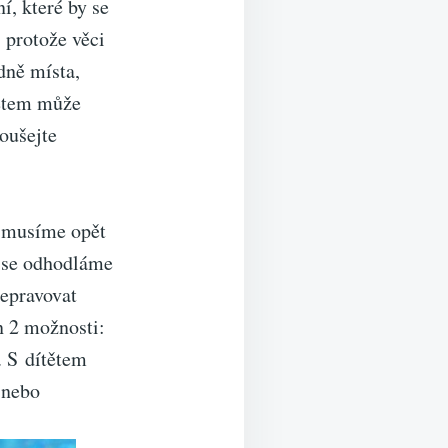
, které by se
 protože věci
dně místa,
tětem může
koušejte
e musíme opět
a se odhodláme
epravovat
 2 možnosti:
. S dítětem
 nebo