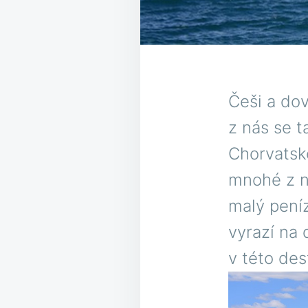
Češi a do
z nás se t
Chorvatsk
mnohé z ná
malý pení
vyrazí na
v této des