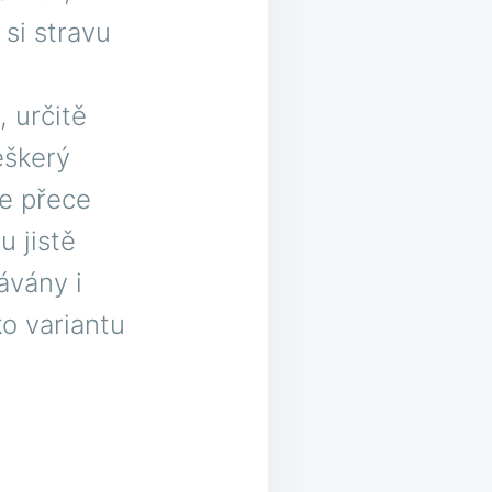
si stravu
 určitě
eškerý
e přece
u jistě
ávány i
ko variantu