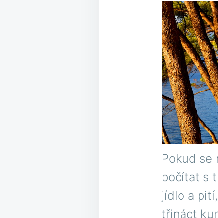
Pokud se r
počítat s 
jídlo a pi
třináct ku