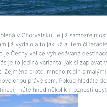
volená v Chorvatsku, je již samozřejmos
am již vydalo a to jak už autem či letadl
o je Čechy velice vyhledávaná destinace
s je to jediná varianta, jak si zaplavat 
z. Zejména proto, mnoho rodin s malými
 dovolenou právě sem. Pokud hledáte d
tinaci, máte hned několik možností ubyt