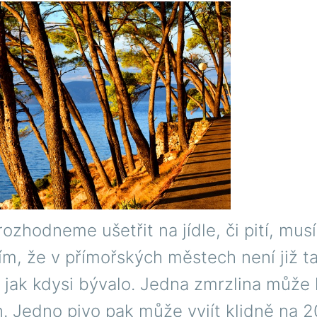
ozhodneme ušetřit na jídle, či pití, mu
tím, že v přímořských městech není již t
tí, jak kdysi bývalo. Jedna zmrzlina může 
n. Jedno pivo pak může vyjít klidně na 2