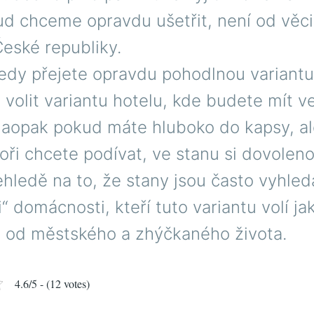
d chceme opravdu ušetřit, není od věci 
eské republiky.
edy přejete opravdu pohodlnou variantu,
 volit variantu hotelu, kde budete mít v
Naopak pokud máte hluboko do kapsy, al
oři chcete podívat, ve stanu si dovoleno
ehledě na to, že stany jsou často vyhled
“ domácnosti, kteří tuto variantu volí ja
 od městského a zhýčkaného života.
4.6/5 - (12 votes)