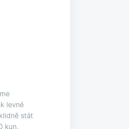
síme
ak levné
klidně stát
0 kun,