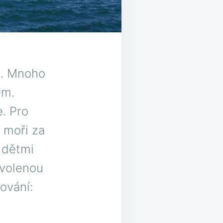
t. Mnoho
em.
. Pro
v moři za
 dětmi
ovolenou
ování: