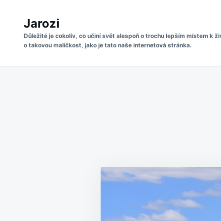
Skip
Search
to
Jarozi
for:
content
Důležité je cokoliv, co učiní svět alespoň o trochu lepším místem k ži
o takovou maličkost, jako je tato naše internetová stránka.