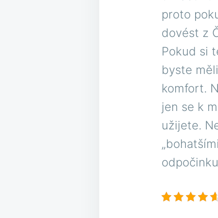
proto poku
dovést z Č
Pokud si t
byste měli
komfort. 
jen se k m
užijete. N
„bohatšími
odpočinku