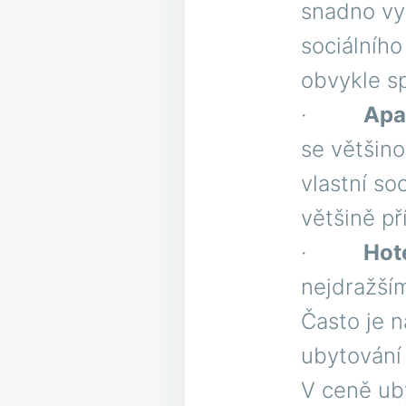
snadno vyk
sociálního
obvykle s
·
Apa
se většin
vlastní so
většině př
·
Hot
nejdražším
Často je n
ubytování 
V ceně uby