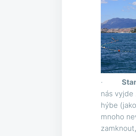
·
Sta
nás vyjde
hýbe (jako
mnoho nev
zamknout, 