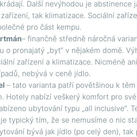
rádají. Další nevýhodou je abstinence j
 zařízení, tak klimatizace. Sociální zaříze
polečné pro část kempu.
rtmán
– finančně středně náročná varia
ou o pronajatý „byt“ v nějakém domě. Vý
ciální zařízení a klimatizace. Nicméně an
ípadů, nebývá v ceně jídlo.
el
– tato varianta patří povětšinou k těm
. Hotely nabízí veškerý komfort pro své
abízeno ubytování typu „all inclusive“. T
je typický tím, že se nemusíme o nic sta
tování bývá jak jídlo (po celý den), tak p