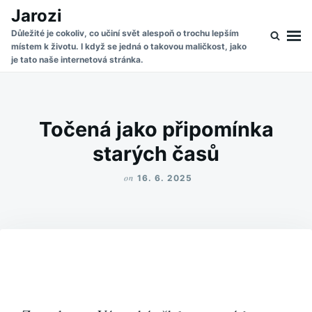
Skip
Search
Jarozi
to
for:
Důležité je cokoliv, co učiní svět alespoň o trochu lepším
místem k životu. I když se jedná o takovou maličkost, jako
content
je tato naše internetová stránka.
Točená jako připomínka
starých časů
on
16. 6. 2025