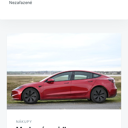
Nezařazené
Navigace
pro
příspěvek
NÁKUPY