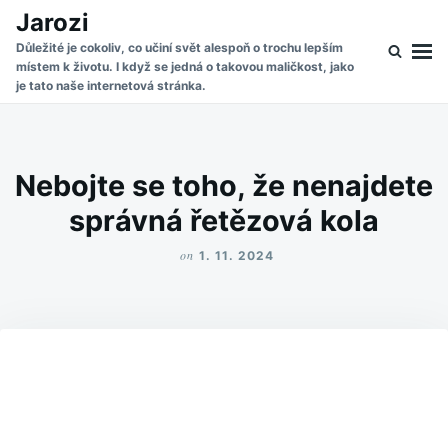
Skip
Search
Jarozi
to
for:
Důležité je cokoliv, co učiní svět alespoň o trochu lepším
místem k životu. I když se jedná o takovou maličkost, jako
content
je tato naše internetová stránka.
Nebojte se toho, že nenajdete
správná řetězová kola
on
1. 11. 2024