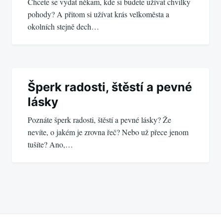
Chcete se vydat někam, kde si budete užívat chvilky
příspěvek
pohody? A přitom si užívat krás velkoměsta a
okolních stejně dech…
Šperk radosti, štěstí a pevné
lásky
Poznáte šperk radosti, štěstí a pevné lásky? Že
nevíte, o jakém je zrovna řeč? Nebo už přece jenom
tušíte? Ano,…