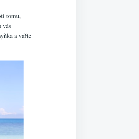
ti tomu,
o vás
hyňka a vařte