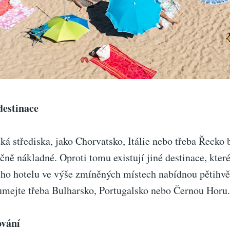
destinace
cká střediska, jako Chorvatsko, Itálie nebo třeba Řecko 
ně nákladné. Oproti tomu existují jiné destinace, kter
ého hotelu ve výše zmíněných místech nabídnou pětihv
umejte třeba Bulharsko, Portugalsko nebo Černou Horu.
ování