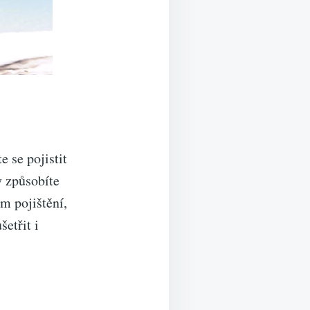
e se pojistit
y způsobíte
ům pojištění,
šetřit i