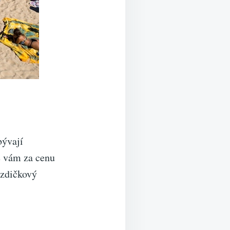
bývají
é vám za cenu
ězdičkový