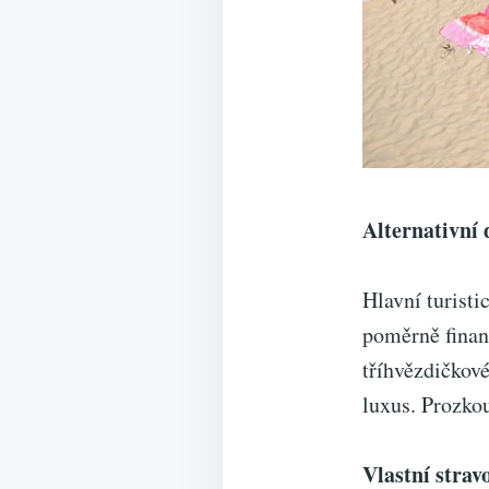
Alternativní 
Hlavní turisti
poměrně finanč
tříhvězdičkov
luxus. Prozko
Vlastní strav