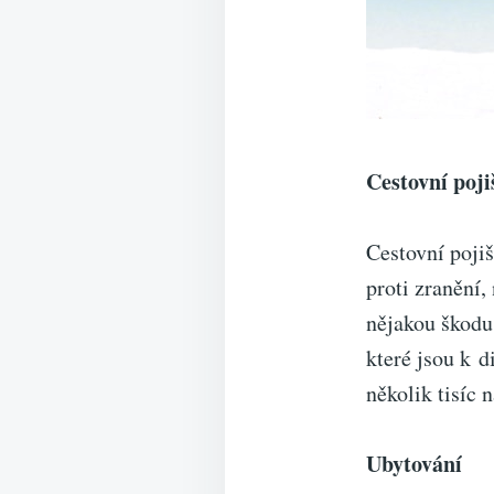
Cestovní poji
Cestovní pojiš
proti zranění,
nějakou škodu.
které jsou k d
několik tisíc n
Ubytování