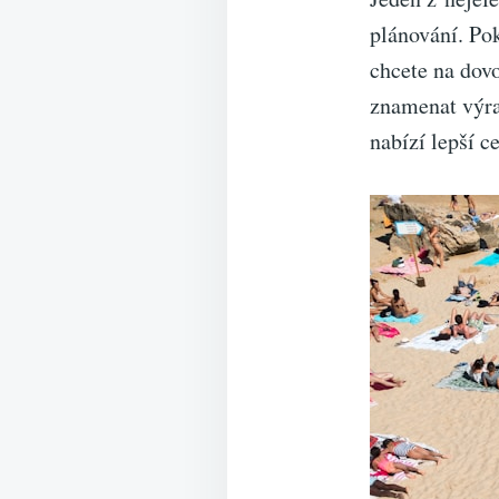
plánování. Pok
chcete na dov
znamenat výra
nabízí lepší c