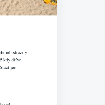
itelně odrazily
ž kdy dříve.
Stačí jen
včasné