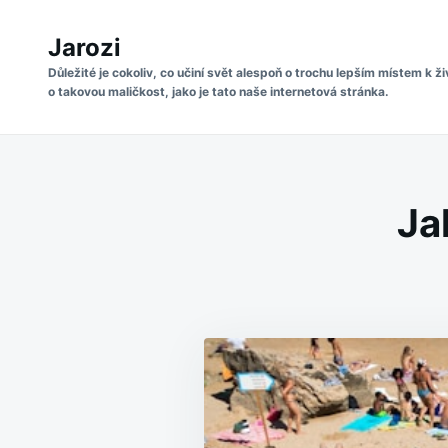
Skip
Search
to
Jarozi
for:
content
Důležité je cokoliv, co učiní svět alespoň o trochu lepším místem k ži
o takovou maličkost, jako je tato naše internetová stránka.
Ja