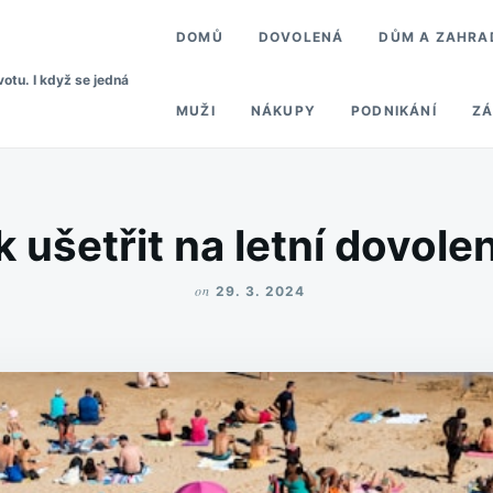
DOMŮ
DOVOLENÁ
DŮM A ZAHRA
votu. I když se jedná
MUŽI
NÁKUPY
PODNIKÁNÍ
ZÁ
k ušetřit na letní dovole
on
29. 3. 2024