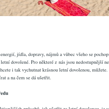
energií, jídla, dopravy, nájmů a vůbec všeho se pochop
 letní dovolené. Pro některé z nás jsou nedostupnější ne
hcete i tak vychutnat krásnou letní dovolenou, můžete. 
írat a na čem se dá ušetřit.
ředu
ktivnějších způsobů, jak ušetřit za letní dovolenou, je 