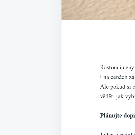
Rostoucí ceny 
i na cenách za
Ale pokud si c
vědět, jak vyb
Plánujte dop
Jeden z nejefe