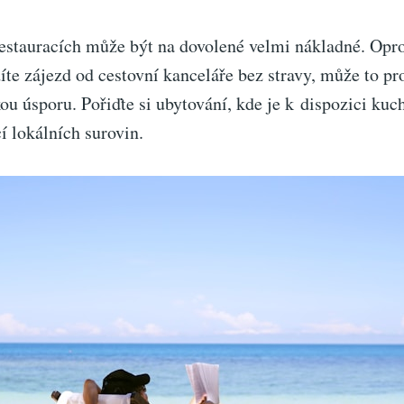
restauracích může být na dovolené velmi nákladné. Opro
íte zájezd od cestovní kanceláře bez stravy, může to pr
u úsporu. Pořiďte si ubytování, kde je k dispozici kuc
í lokálních surovin.